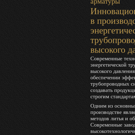
арматуры
Инновацио
в производ
энергетиче
трубопрово
высокого д
Современные техн
энергетической т
высокого давления
обеспечении эффе
трубопроводных с
создавать продук
строгим стандарта
Одним из основны
производстве явля
методов литья и о
Современные заво
высокотехнологич