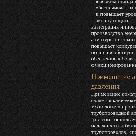
высоким стандар
обеспечивает за
и повышает уров
эксплуатации.
Интеграция иннов
производство энер
арматуры высокого
повышает конкуре
но и способствует
обеспечивая более
функционирование
Применение а
давления
Применение армат
является ключевы
технологиях произ
трубопроводной ар
давления использу
надежности и безо
трубопроводов, с