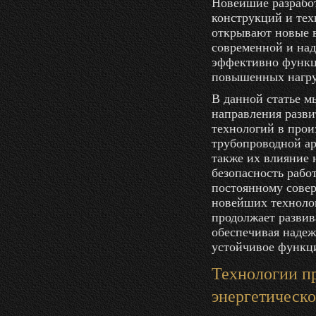
Новейшие разработ
конструкций и тех
открывают новые 
современной и на
эффективно функц
повышенных нагру
В данной статье м
направления разв
технологий в прои
трубопроводной ар
также их влияние 
безопасность рабо
постоянному сове
новейших технолог
продолжает развив
обеспечивая надеж
устойчивое функц
Технологии п
энергетическ