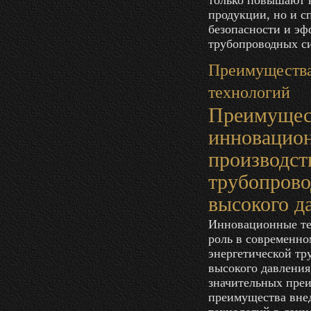
только повышают к
продукции, но и 
безопасности и э
трубопроводных с
Преимуществ
технологий
Преимущес
инновацион
производст
трубопрово
высокого д
Инновационные те
роль в современно
энергетической т
высокого давления
значительных пре
преимущества вне