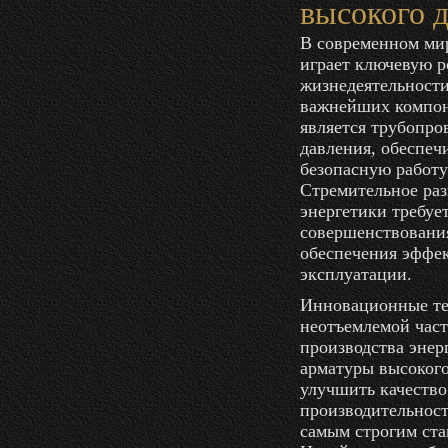
высокого 
В современном мир
играет ключевую р
жизнедеятельности
важнейших компон
является трубопро
давления, обеспе
безопасную работу
Стремительное раз
энергетики требуе
совершенствования
обеспечения эффе
эксплуатации.
Инновационные те
неотъемлемой час
производства энер
арматуры высокого
улучшить качество
производительност
самым строгим ста