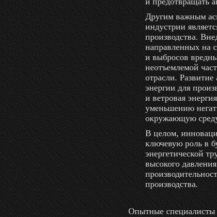
и предотвращать а
Другим важным ас
индустрии являетс
производства. Вне
направленных на 
и выбросов вредны
неотъемлемой част
отрасли. Развитие
энергии для произ
и ветровая энергия
уменьшению негат
окружающую среду
В целом, инновац
ключевую роль в 
энергетической т
высокого давления
производительност
производства.
Опытные специалисты 