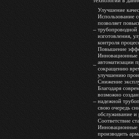
технологий в данн
Улучшение качес
Использование 
позволяет повыс
трубопроводной 
изготовления, у
контроля процес
Повышение эффе
Инновационные 
автоматизации п
сокращению врем
улучшению произ
Снижение эксплу
Благодаря совре
возможно создан
надежной трубоп
свою очередь сн
обслуживание и 
Соответствие ст
Инновационные 
производить арм