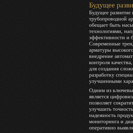
Будущее разв
Будущее развитие 
трубопроводной а
обещает быть на
технологиями, на
эффективности и б
Современные тренд
арматуры высокого
внедрение автома
контроля качества
для создания слож
разработку специа
улучшенными хара
Одним из ключевы
является цифровиз
позволяет сократи
улучшить точность
надежность проду
мониторинга и диа
оперативно выявл