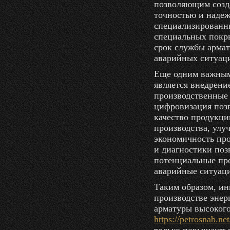
позволяющим созда
точностью и наде
специализированн
специальных покр
срок службы армат
аварийных ситуац
Еще одним важным
является внедрени
производственные
цифровизация поз
качество продукци
производства, улу
экономичность пр
и диагностики поз
потенциальные пр
аварийные ситуац
Таким образом, и
производстве энер
арматуры высокого
https://petrosnab.ne