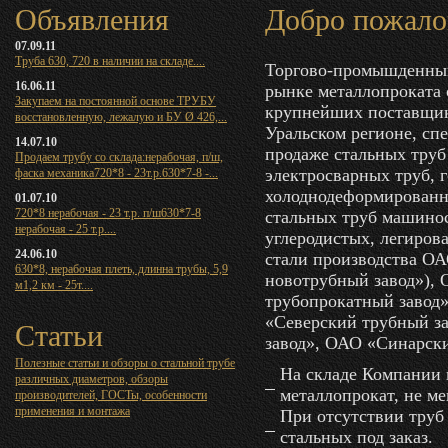
Объявления
Добро пожало
07.09.11
Труба 630, 720 в наличии на складе....
Торгово-промышденный
16.06.11
рынке металлопроката с
Закупаем на постоянной основе ТРУБУ
крупнейших поставщик
восстановленную, лежалую и БУ Ø 426,...
Уральском регионе, сп
14.07.10
продаже стальных труб
Продаем трубу со склада:нерабочая, п/ш,
электросварных труб, 
фаска механика720*8 - 23т.р.630*7-8 -...
холоднодеформированны
01.07.10
720*8 нерабочая - 23 т.р. п/ш630*7-8
стальных труб машинос
нерабочая - 25 т.р....
углеродистых, легиро
24.06.10
стали производства О
630*8, нерабочая плеть, длинна трубы, 5,9
новотрубный завод»),
м1,2 км - 25т....
трубопрокатный завод
«Северский трубный з
Статьи
завод», ОАО «Синарски
Полезные статьи и обзоры о стальной трубе
На складе Компании 
различных диаметров, обзоры
металлопрокат, не ме
производителей, ГОСТы, особенности
применения и монтажа
При отсутствии труб
стальных под заказ.